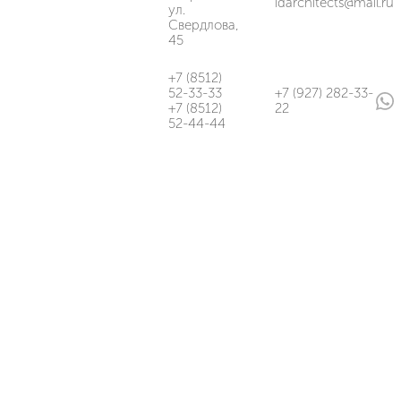
idarchitects@mail.ru
ул.
Свердлова,
45
+7 (8512)
52-33-33
+7 (927) 282-33-
+7 (8512)
22
52-44-44