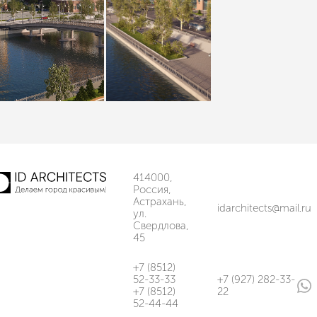
414000,
Россия,
Астрахань,
idarchitects@mail.ru
ул.
Свердлова,
45
+7 (8512)
52-33-33
+7 (927) 282-33-
+7 (8512)
22
52-44-44